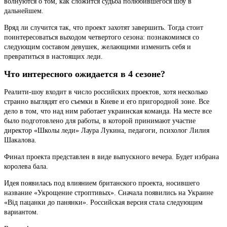
волнуются о том, как сложится судьба полюбившегося шоу в
дальнейшем.
Вряд ли случится так, что проект захотят завершить. Тогда стоит
поинтересоваться выходом четвертого сезона: познакомимся со
следующим составом девушек, желающими изменить себя и
превратиться в настоящих леди.
Что интересного ожидается в 4 сезоне?
Реалити-шоу входит в число российских проектов, хотя несколько
странно выглядят его съемки в Киеве и его пригородной зоне. Все
дело в том, что над ним работает украинская команда. На месте все
было подготовлено для работы, в которой принимают участие
директор «Школы леди» Лаура Лукина, педагоги, психолог Лилия
Шакалова.
Финал проекта представлен в виде выпускного вечера. Будет избрана
королева бала.
Идея появилась под влиянием британского проекта, носившего
название «Укрощение строптивых». Сначала появились на Украине
«Від пацанки до панянки». Российская версия стала следующим
вариантом.