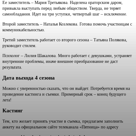
Ее заместитель – Мария Третьякова. Наделена ораторским даром,
привыкла выступать перед любым обществом. Тверда, не теряет
самообладания. Идет на три уступки, четвертый шаг – исключение.
Второй заместитель – Наталья Козлекова. Готова помочь участницам с
коммуникабельностью.
Третий заместитель работает со второго сезона – Татьяна Полякова,
руководит стилем.
Психолог – Лилия Шакалова. Много работает с девушками, устраняет
внутренние проблемы, иначе внешнее преобразование не даст
результата.
Дата выхода 4 сезона
Можно с уверенностью сказать, что он выйдет. Потребуется время на
проведение кастинга и съемки. Примерный срок – конец будущего
лета!
Кастинг
Тем, кто желает принять участие в съемка, предлагаем заполнить
анкету на официальном сайте телеканала «Пятница» по адресу