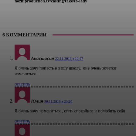
nozhiproduction.tv/casting/take/to-lady
6 КОММЕНТАРИИ
Анастасия
22.11.2019 в 10:47
Я очень хочу попасть в вашу школу, мне очень хочется
измениться….
ОТВЕТИТЬ
Юлия
30.11.2019 в 20:20
Я очень хочу измениться , стать спокойнее и полюбить себя
ОТВЕТИТЬ