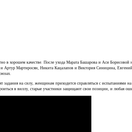
латно в хорошем качестве. После ухода Марата Башарова и Аси Борисовой 
ич и Артур Мартиросян, Никита Кацалапов и Виктория Синицина, Евген
оюзах.
 задания на силу, женщинам приходится справляться с испытаниями на в
строиться в виллу, старые участники защищают свои позиции, и любая 