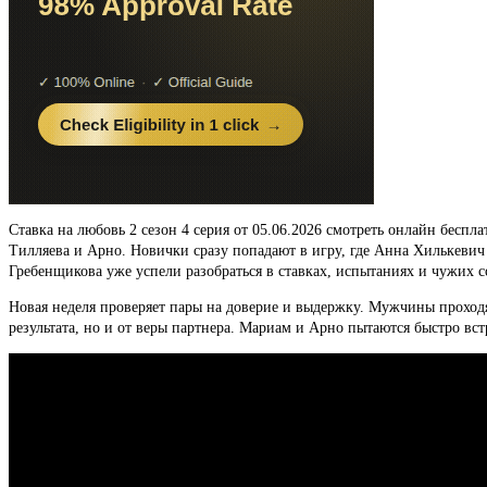
Ставка на любовь 2 сезон 4 серия от 05.06.2026 смотреть онлайн бесп
Тилляева и Арно. Новички сразу попадают в игру, где Анна Хилькев
Гребенщикова уже успели разобраться в ставках, испытаниях и чужих с
Новая неделя проверяет пары на доверие и выдержку. Мужчины проходят
результата, но и от веры партнера. Мариам и Арно пытаются быстро в