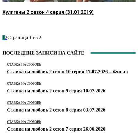
Хулиганы 2 сезон 4 серия (31.01.2019)
1
2
Страница 1 из 2
ПОСЛЕДНИЕ ЗАПИСИ НА САЙТЕ
СТАВКА НА ЛЮБОВЬ
Ставка на любовь 2 сезон 10 серия 17.07.2026 – Финал
СТАВКА НА ЛЮБОВЬ
Ставка на любовь 2 сезон 9 серия 10.07.2026
СТАВКА НА ЛЮБОВЬ
Ставка на любовь 2 сезон 8 серия 03.07.2026
СТАВКА НА ЛЮБОВЬ
Ставка на любовь 2 сезон 7 серия 26.06.2026