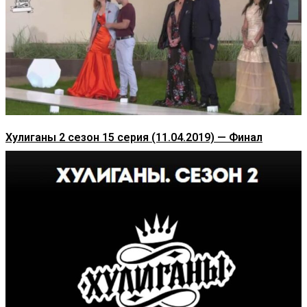
Хулиганы 2 сезон 15 серия (11.04.2019) — Финал