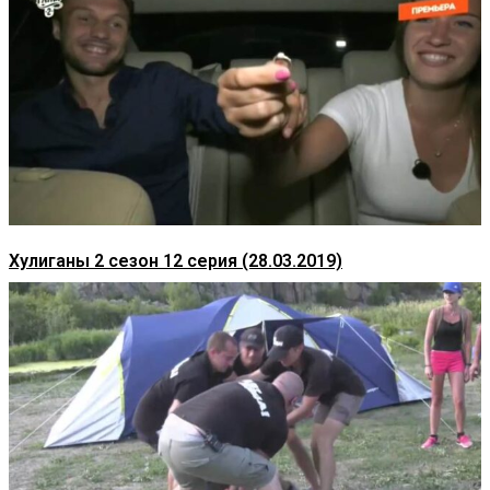
Хулиганы 2 сезон 12 серия (28.03.2019)