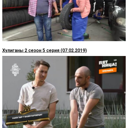
Хулиганы 2 сезон 5 серия (07.02.2019)