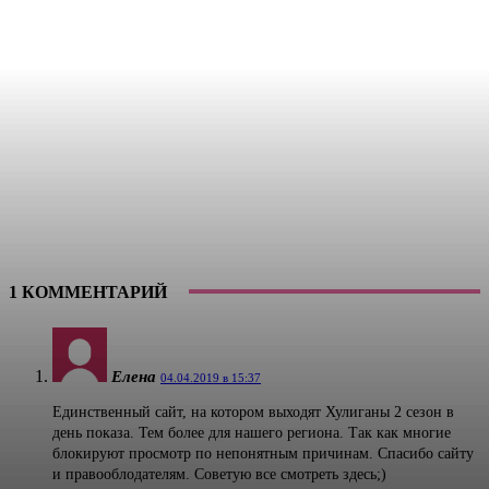
1 КОММЕНТАРИЙ
Елена
04.04.2019 в 15:37
Единственный сайт, на котором выходят Хулиганы 2 сезон в
день показа. Тем более для нашего региона. Так как многие
блокируют просмотр по непонятным причинам. Спасибо сайту
и правооблодателям. Советую все смотреть здесь;)