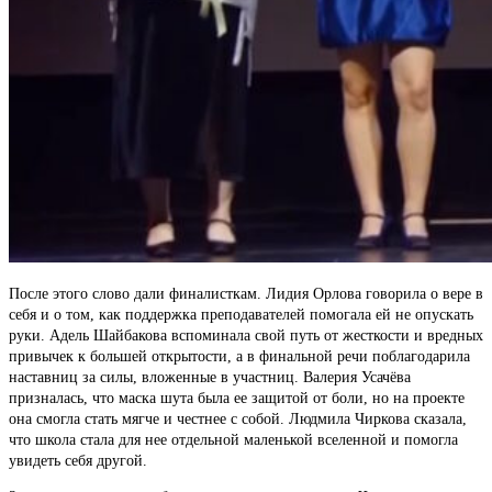
После этого слово дали финалисткам. Лидия Орлова говорила о вере в
себя и о том, как поддержка преподавателей помогала ей не опускать
руки. Адель Шайбакова вспоминала свой путь от жесткости и вредных
привычек к большей открытости, а в финальной речи поблагодарила
наставниц за силы, вложенные в участниц. Валерия Усачёва
призналась, что маска шута была ее защитой от боли, но на проекте
она смогла стать мягче и честнее с собой. Людмила Чиркова сказала,
что школа стала для нее отдельной маленькой вселенной и помогла
увидеть себя другой.