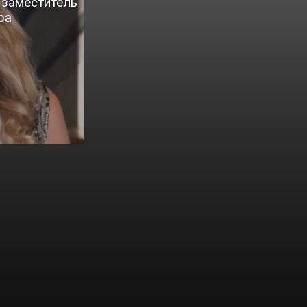
 заместитель
ра