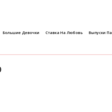
Большие Девочки
Ставка На Любовь
Выпуски П
)