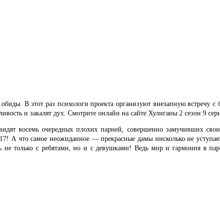
биды. В этот раз психологи проекта организуют внезапную встречу с 
ивость и закалят дух. Смотрите онлайн на сайте Хулиганы 2 сезон 9 сер
увидят восемь очередных плохих парней, совершенно замучивших своих
2017! А что самое неожиданное — прекрасные дамы нисколько не уступ
ь не только с ребятами, но и с девушками! Ведь мир и гармония в пар