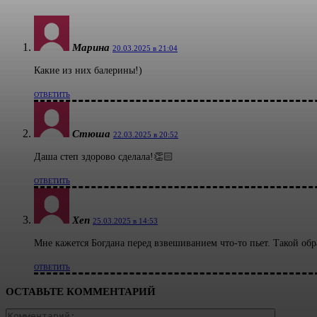
Марина
20.03.2025 в 21:04
Какие из них балерины!)
ОТВЕТИТЬ
Стюша
22.03.2025 в 20:52
Даша степ здорово сделала!👏🏻
ОТВЕТИТЬ
Xen
25.03.2025 в 14:53
Мне кажется Богдана перед взвешиванием что-то пьет. Такой обр
ОТВЕТИТЬ
ОСТАВЬТЕ КОММЕНТАРИЙ
Коммент