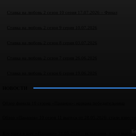
Ставка на любовь 2 сезон 10 серия 17.07.2026 – Финал
Ставка на любовь 2 сезон 9 серия 10.07.2026
Ставка на любовь 2 сезон 8 серия 03.07.2026
Ставка на любовь 2 сезон 7 серия 26.06.2026
Ставка на любовь 2 сезон 6 серия 19.06.2026
НОВОСТИ
Обзор финала 10 сезона «Пацанок»: названа победительница
Обзор «Пацанок» 10 сезон 11 выпуск от 28.05.2026: стали извест
Б
Кто ушел в шоу «Пацанки» 21.05.2026 – испытания, итоги выпуск