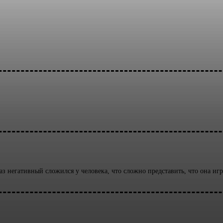
аз негативный сложился у человека, что сложно представить, что она иг
арий: