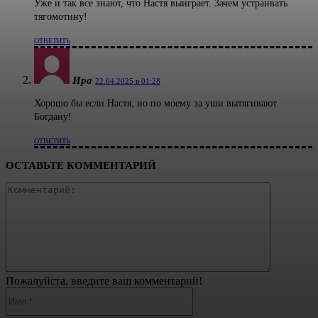
Уже и так все знают, что Настя выиграет. Зачем устраивать
тягомотину!
ОТВЕТИТЬ
Ира
22.04.2025 в 01:28
Хорошо бы если Настя, но по моему за уши вытягивают
Богдану!
ОТВЕТИТЬ
ОСТАВЬТЕ КОММЕНТАРИЙ
Коммента
Пожалуйста, введите ваш комментарий!
Имя:*