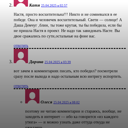
Катя
25.04.2025 в 02:57
Настя, просто восхитительна!!! Никто и не сомневался в ее
победе. Она и человечек восхитительный. Свети — солнце! А
Даша Демчуг ,блин, ты тоже крутая, ты бы победила, если бы
не пришла Настя в проект. Не надо так завидовать Насте. Вы
двое сражались по сути,остальные на фоне вас.
ОТВЕТИТЬ
Дарина
25.04.2025 в 03:39
вот зачем в комментариях писать, кто победил? посмотрели
сразу после выхода и надо остальным всю интригу испортить.
ОТВЕТИТЬ
Олеся
25.04.2025 в 08:02
поэтому не читаю комментарии и стараюсь, вообще, не
заходить в интернет — ибо ка говорится «из каждого
утюга» — и можно узнать даже оттуда откуда не
ожидаешь