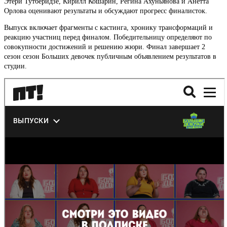
Этери Тутберидзе, Кирилл Кошарин, Регина Ахуньянова и Анетта
Орлова оценивают результаты и обсуждают прогресс финалисток.
Выпуск включает фрагменты с кастинга, хронику трансформаций и
реакцию участниц перед финалом. Победительницу определяют по
совокупности достижений и решению жюри. Финал завершает 2
сезон сезон Больших девочек публичным объявлением результатов в
студии.