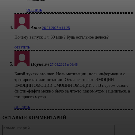
ОТВЕТИТЬ
Анна
26.04.2025 в 11:25
Почему выпуск 1 ч 39 мин? Куда остальное делось?
ОТВЕТИТЬ
Ноунейм
27.04.2025 в 06:48
Какой тухлях это шоу. Ноль мотивации, ноль информации о
тренировках или питании. Остались только ЭМОЦИИ
ЭМОЦИИ ЭМОЦИИ ЭМОЦИИ ЭМОЦИИ … В первом сезоне
фифти-фифти можно было за что-то глазом\ухом зацепиться, а
это просто мусор
ОТВЕТИТЬ
ОСТАВЬТЕ КОММЕНТАРИЙ
Коммента