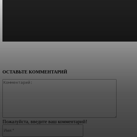
ОСТАВЬТЕ КОММЕНТАРИЙ
Коммента
Пожалуйста, введите ваш комментарий!
Имя:*