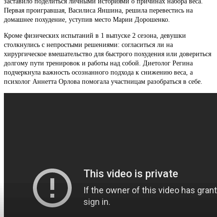
заставило поделиться личными историями о причинах набора веса.
Первая проигравшая, Василиса Яншина, решила перевестись на
домашнее похудение, уступив место Марии Дорошенко.
Кроме физических испытаний в 1 выпуске 2 сезона, девушки
столкнулись с непростыми решениями: согласиться ли на
хирургическое вмешательство для быстрого похудения или довериться
долгому пути тренировок и работы над собой. Диетолог Регина
подчеркнула важность осознанного подхода к снижению веса, а
психолог Аннетта Орлова помогала участницам разобраться в себе.