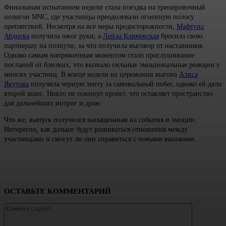
Финальным испытанием недели стала поездка на тренировочный
полигон МЧС, где участницы преодолевали огненную полосу
препятствий. Несмотря на все меры предосторожности,
Мафтуна
Абдиева
получила ожог руки, а
Лейла Ключевская
бросила свою
партнершу на полпути, за что получила выговор от наставников.
Однако самым напряженным моментом стало прослушивание
посланий от близких, что вызвало сильные эмоциональные реакции у
многих участниц. В конце недели на церемонии выгона
Алиса
Якутова
получила черную ленту за самовольный побег, однако ей дали
второй шанс. Никто не покинул проект, что оставляет пространство
для дальнейших интриг и драм.
Что же, выпуск получился насыщенным на события и эмоции.
Интересно, как дальше будут развиваться отношения между
участницами и смогут ли они справиться с новыми вызовами.
ОСТАВЬТЕ КОММЕНТАРИЙ
Коммента