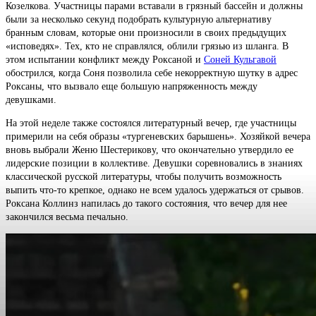
Козелкова. Участницы парами вставали в грязный бассейн и должны
были за несколько секунд подобрать культурную альтернативу
бранным словам, которые они произносили в своих предыдущих
«исповедях». Тех, кто не справлялся, облили грязью из шланга. В
этом испытании конфликт между Роксаной и
Соней Кульгавой
обострился, когда Соня позволила себе некорректную шутку в адрес
Роксаны, что вызвало еще большую напряженность между
девушками.
На этой неделе также состоялся литературный вечер, где участницы
примерили на себя образы «тургеневских барышень». Хозяйкой вечера
вновь выбрали Женю Шестерикову, что окончательно утвердило ее
лидерские позиции в коллективе. Девушки соревновались в знаниях
классической русской литературы, чтобы получить возможность
выпить что-то крепкое, однако не всем удалось удержаться от срывов.
Роксана Коллинз напилась до такого состояния, что вечер для нее
закончился весьма печально.