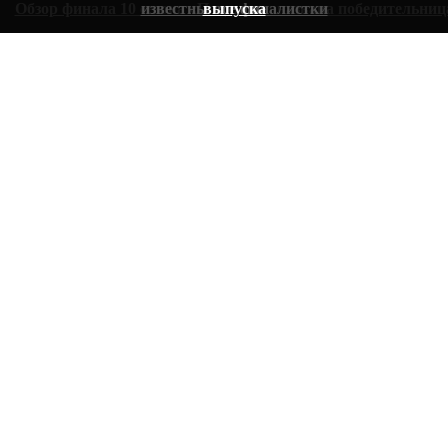
Обзор финала 10 сезона «Пацанок»: названа победительниц
известны все финалистки
выпуска