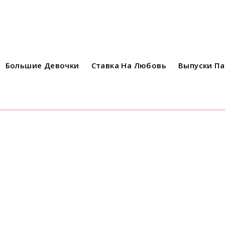
Большие Девочки
Ставка На Любовь
Выпуски П