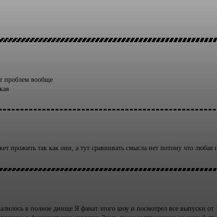
ет проблем вообще
кая
т прожить так как они, а тут сравнивать смысла нет потому что любая
валилось в полное днище.Я фанат этого шоу и посмотрел все выпуски от 