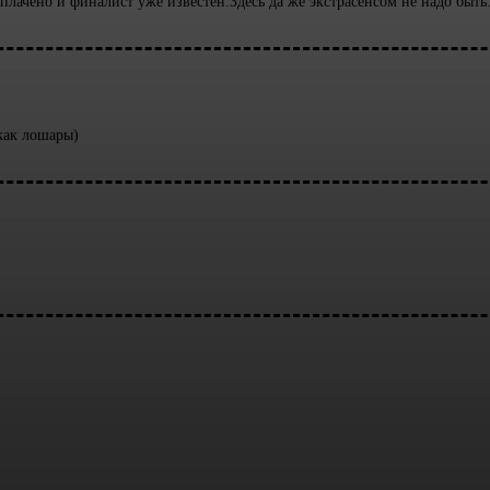
лачено и финалист уже известен.Здесь да же экстрасенсом не надо быть
как лошары)
арий: