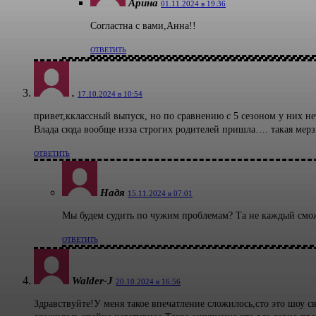
Арина
01.11.2024 в 19:36
Согластна с вами,Анна!!
ОТВЕТИТЬ
.
17.10.2024 в 10:54
привет,кклассный выпуск, но по сравнению с 5 сезоном у них н
Влада сюда вообще изза строгих родителей пришла…. такая мерз
ОТВЕТИТЬ
Надя
15.11.2024 в 07:01
Мы будем судить по чужим проблемам? Та не каждый сможе
ОТВЕТИТЬ
Walder-J
20.10.2024 в 16:56
Здравствуйте!У меня такое впечатление сложилось,сто это шоу с