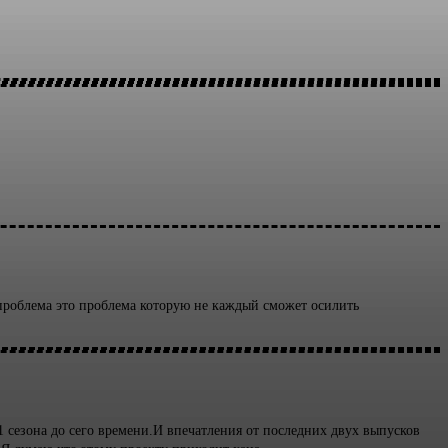
 проблема это проблема которую не каждый сможет осилить
1 сезона до сего времени.И впечатления от последних двух выпусков