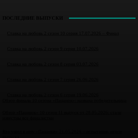
ПОСЛЕДНИЕ ВЫПУСКИ
Ставка на любовь 2 сезон 10 серия 17.07.2026 – Финал
Ставка на любовь 2 сезон 9 серия 10.07.2026
Ставка на любовь 2 сезон 8 серия 03.07.2026
Ставка на любовь 2 сезон 7 серия 26.06.2026
Ставка на любовь 2 сезон 6 серия 19.06.2026
Обзор финала 10 сезона «Пацанок»: названа победительница
Обзор «Пацанок» 10 сезон 11 выпуск от 28.05.2026: стали
известны все финалистки
Кто ушел в шоу «Пацанки» 21.05.2026 – испытания, итоги
выпуска