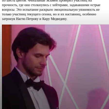
по шесть цветов. Финальный экзамен проверил участниц на
прочность, где они столкнулись с хейтерами, задававшими острые
вопросы. Это испытание раскрыло эмоциональную уязвимость не
только участниц текущего сезона, но и их наставниц, особенно
затронув Настю Петрову и Киру Медведеву.