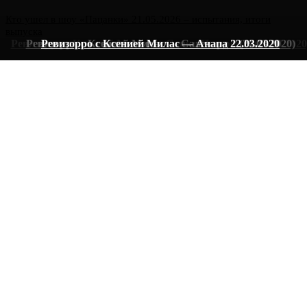
Кто ушел в шоу «Пацанки» 21.05.2026 – испытания, итоги
выпуска
Ревизорро с Ксенией Милас — Санкт-Петербург (05.04.2020
Ревизорро с Ксенией Милас — Салехард 2 (29.03.2020)
Ревизорро с Ксенией Милас — Анапа 22.03.2020