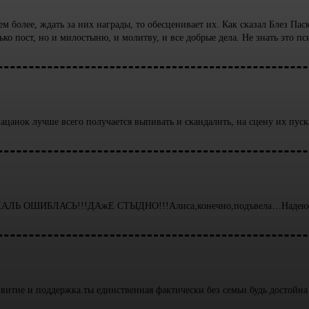
ем более, ждать за них награды, то обесценивает их. Как сказал Блез Па
ко пост, но и милостыню, и молитву, и все добрые дела. Не знать это пс
ацанок лучше всего получается выпивать и скандалить, на сцену их пус
ЖАЛЬ ОШИБЛАСЬ!!!ДАжЕ СТЫДНО!!!Алиса,конечно,подъвела…Надеюсь 
азвитие и поддержка.ты единственная фактически без семьи.будь достойна