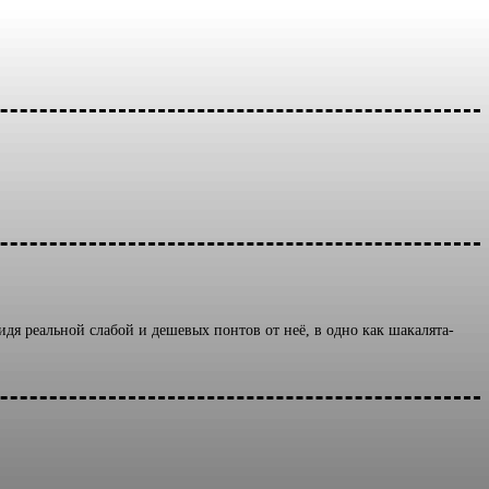
идя реальной слабой и дешевых понтов от неё, в одно как шакалята-