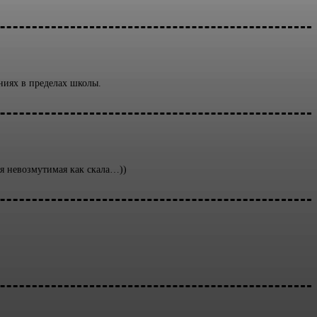
аниях в пределах школы.
ая невозмутимая как скала…))