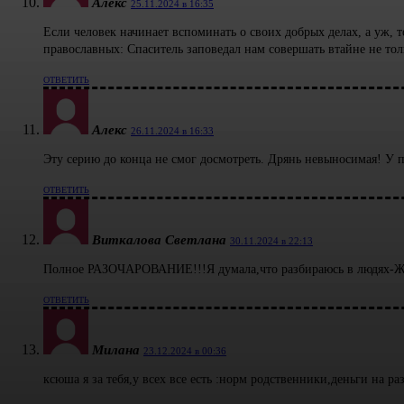
Алекс
25.11.2024 в 16:35
Если человек начинает вспоминать о своих добрых делах, а уж, т
православных: Спаситель заповедал нам совершать втайне не толь
ОТВЕТИТЬ
Алекс
26.11.2024 в 16:33
Эту серию до конца не смог досмотреть. Дрянь невыносимая! У п
ОТВЕТИТЬ
Виткалова Светлана
30.11.2024 в 22:13
Полное РАЗОЧАРОВАНИЕ!!!Я думала,что разбираюсь в людях-
ОТВЕТИТЬ
Милана
23.12.2024 в 00:36
ксюша я за тебя,у всех все есть :норм родственники,деньги на р