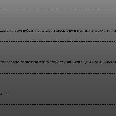
 желаю им всем победы не только на проекте но и в жизни в своих начин
а каждое слово преподавателей реагируют ужимками? Одна Софья Кульгав
летает