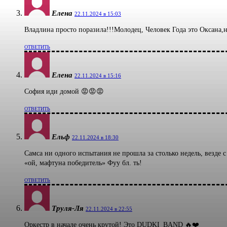
Елена
22.11.2024 в 15:03
Владлина просто поразила!!!Молодец, Человек Года это Оксана,
ОТВЕТИТЬ
Елена
22.11.2024 в 15:16
София иди домой 😡😡😡
ОТВЕТИТЬ
Ельф
22.11.2024 в 18:30
Самса ни одного испытания не прошла за столько недель, везде 
«ой, мафтуна победитель» Фуу бл. ть!
ОТВЕТИТЬ
Труля-Ля
22.11.2024 в 22:55
Оркестр в начале очень крутой! Это DUDKI_BAND 🔥❤️