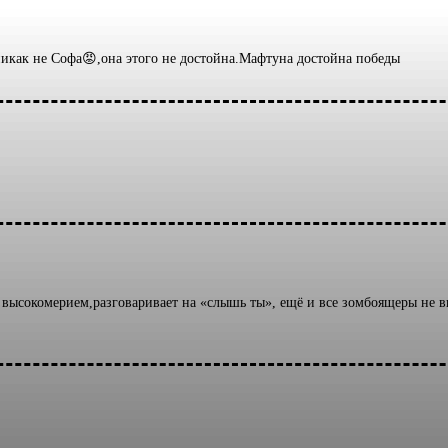
никак не Софа😡,она этого не достойна.Мафтуна достойна победы
с высокомерием,разговаривает на «слышь ты», ещё и все зомбоящеры не в