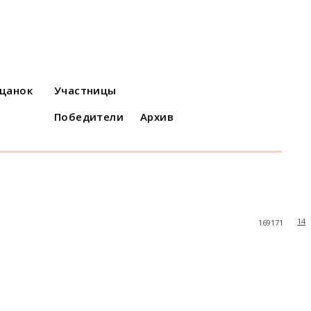
ацанок
Участницы
Победители
Архив
14
169171