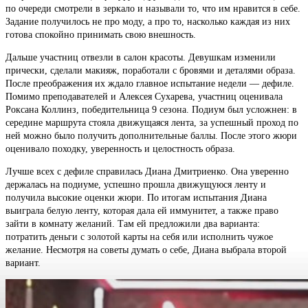
по очереди смотрели в зеркало и называли то, что им нравится в себе.
Задание получилось не про моду, а про то, насколько каждая из них
готова спокойно принимать свою внешность.
Дальше участниц отвезли в салон красоты. Девушкам изменили
прически, сделали макияж, поработали с бровями и деталями образа.
После преображения их ждало главное испытание недели — дефиле.
Помимо преподавателей и Алексея Сухарева, участниц оценивала
Роксана Коллинз, победительница 9 сезона. Подиум был усложнен: в
середине маршрута стояла движущаяся лента, за успешный проход по
ней можно было получить дополнительные баллы. После этого жюри
оценивало походку, уверенность и целостность образа.
Лучше всех с дефиле справилась Диана Дмитриенко. Она уверенно
держалась на подиуме, успешно прошла движущуюся ленту и
получила высокие оценки жюри. По итогам испытания Диана
выиграла белую ленту, которая дала ей иммунитет, а также право
зайти в комнату желаний. Там ей предложили два варианта:
потратить деньги с золотой карты на себя или исполнить чужое
желание. Несмотря на советы думать о себе, Диана выбрала второй
вариант.