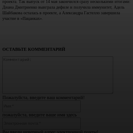
проекта. Так выпуск от 14 мая закончился сразу несколькими итогами:
Диана Дмитриенко выиграла дефиле и получила иммунитет, Адель
Шайбакова осталась в проекте, а Александра Гастелло завершила
участие в «Пацанках».
ОСТАВЬТЕ КОММЕНТАРИЙ
Коммента
Пожалуйста, введите ваш комментарий!
Имя:*
пожалуйста, введите ваше имя здесь
Электронная
почта:*
Вы ввели неверный адрес электронной почты!