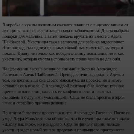
В коробке с чужим желанием оказался планшет с видеопосланием от
женщины, которая воспитывает сына с заболеванием. Диана выбрала
подарки для мальчика, а затем поехала вручать их вместе с Адель
Шайбаковой. Участницы также записали для ребенка видеопривет.
Этот эпизод стал одним из самых спокойных моментов выпуска и
показал Диану не только как победительницу испытания, но и как
участницу, которая смогла использовать привилегию не для себя.
На церемонии выгона основное внимание было на Александре
Гастелло и Адель Шайбаковой. Преподаватели говорили с Адель о
том, не достигла ли она своего максимума на проекте, но в итоге
оставили ее в школе. С Александрой разговор был жестче: главная
претензия наставниц касалась ее конфликтности и сложных
отношений с другими участницами. Саша не стала просить второй
шанс и спокойно приняла решение.
По итогам 9 выпуска проект покинула Александра Гастелло. После ее
ухода Лаура Мольбертовна объявила, что все ученицы тоже покидают
«Школу пацанок», но ненадолго. Судя по финалу серии, дальше
участниц ждет новый этап за пределами привычного пространства