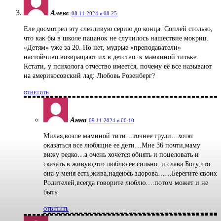
Алекс
08.11.2024 в 08:25
Еле досмотрел эту слезливую серию до конца. Соплей столько,
что как бы в школе пацанок не случилось нашествие мокриц.
«Детям» уже за 20. Но нет, мудрые «преподаватели»
настойчиво возвращают их в детство: к мамкиной титьке.
Кстати, у психолога отчество имеется, почему её все называют
на америкосовский лад: Любовь Розенберг?
ОТВЕТИТЬ
Анна
09.11.2024 в 00:10
Милая,возле маминой тити…точнее груди…хотят
оказаться все любящие ее дети…Мне 36 почти,маму
вижу редко…а очень хочется обнять и поцеловать и
сказать в живую,что люблю ее сильно..и слава Богу,что
она у меня есть,жива,надеюсь здорова……Берегите своих
Родителей,всегда говорите люблю….потом может и не
быть.
ОТВЕТИТЬ