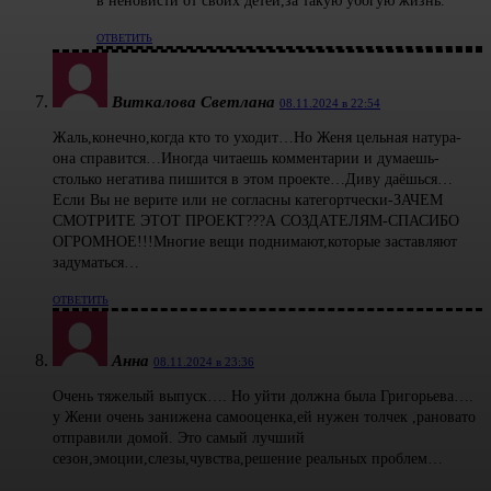
в неновисти от своих детей,за такую убогую жизнь.
ОТВЕТИТЬ
Виткалова Светлана
08.11.2024 в 22:54
Жаль,конечно,когда кто то уходит…Но Женя цельная натура-
она справится…Иногда читаешь комментарии и думаешь-
столько негатива пишится в этом проекте…Диву даёшься…
Если Вы не верите или не согласны категортчески-ЗАЧЕМ
СМОТРИТЕ ЭТОТ ПРОЕКТ???А СОЗДАТЕЛЯМ-СПАСИБО
ОГРОМНОЕ!!!Многие вещи поднимают,которые заставляют
задуматься…
ОТВЕТИТЬ
Анна
08.11.2024 в 23:36
Очень тяжелый выпуск…. Но уйти должна была Григорьева….
у Жени очень занижена самооценка,ей нужен толчек ,рановато
отправили домой. Это самый лучший
сезон,эмоции,слезы,чувства,решение реальных проблем…