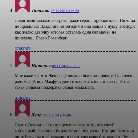
Татьяна
08.11.2024 в 08:33
самая эмоцианальная серия…даже сердце прихватило…Никогда
не нравилась Владлина но сегодня и она зашла в душу..господи
как жалко девочку которая осталась одна без мамы..не
приехала…Браво Розенберг..
ОТВЕТИТЬ
Наталья
08.11.2024 в 11:55
Мне кажется, что Женя ещё должна быть на проекте. Она очень
ранимая. А вот Макфута уже готова жить не в проекте. У неё
такая сильная поддержка семьи мама,папа.
ОТВЕТИТЬ
Леле
08.11.2024 в 16:06
Сидит Оксана — сто процентная вера в то, что своей
конченный алкашихе-бомжихе она не нужна. И цирк шапито в
лице Роксаны и её мамаши в роли завязавшей монашки. Фу