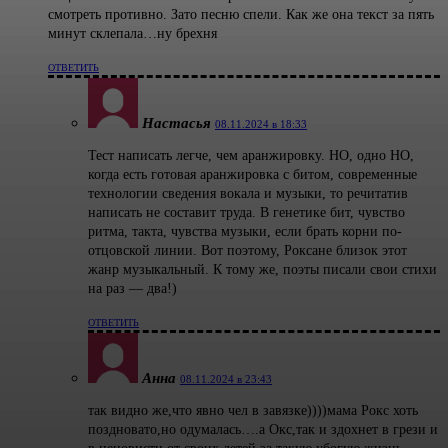
смотреть противно. Зато песню спели. Как же она текст за пять
минут склепала…ну брехня
ОТВЕТИТЬ
Настасья
08.11.2024 в 18:33
Тест написать легче, чем аранжировку. НО, одно НО,
когда есть готовая аранжировка с битом, современные
технологии сведения вокала и музыки, то речитатив
написать не составит труда. В генетике бит, чувство
ритма, такта, чувства музыки, если брать корни по-
отцовской линии. Вот поэтому, Роксане близок этот
жанр музыкальный. К тому же, поэты писали свои стихи
на раз — два!)
ОТВЕТИТЬ
Анна
08.11.2024 в 23:43
так видно же,что явно чел в завязке))))мама Рокс хоть
поздновато,но одумалась….а Окс,так и здохнет в грези и