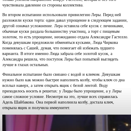
чувствовала давление со стороны коллектива.
Во втором испытании использовали привилегию Леры. Перед ней
разложили куски торта: один давал упрощение в следующем задании,
другой означал усложнение. Лера оставила себе кусок с личинками,
обычные куски раздала большинству участниц, а торт с пищевым
золотом, то есть упрощение, неожиданно отдала Александре Гастелло.
Когда девушкам предложили обменяться кусками, Люда Чиркова
поменялась с Сашей, думая, что помогает ей избежать худшего
варианта. В итоге именно Люда забрала себе золотой кусок, а
Александра решила, что поступок Леры был попыткой выглядеть
лучше в глазах остальных.
Финальное испытание было связано с водой и ключом. Девушкам
нужно было как можно быстрее наполнить колбу, чтобы ключ со дна
всплыл наверх, а затем открыть ящик с белой лентой. Воду
приходилось носить в решетах: у Люды было упрощение, а у Леры
самое сложное условие. Несмотря на это, лучше всех справилась
Адель Шайбакова. Она первой наполнила колбу, достала ключ,
открыла ящик и получила иммунитет.