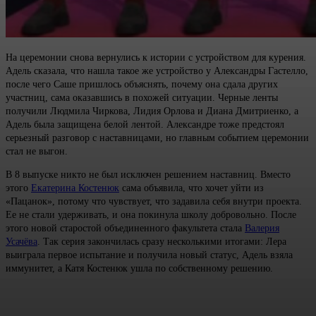
На церемонии снова вернулись к истории с устройством для курения.
Адель сказала, что нашла такое же устройство у Александры Гастелло,
после чего Саше пришлось объяснять, почему она сдала других
участниц, сама оказавшись в похожей ситуации. Черные ленты
получили Людмила Чиркова, Лидия Орлова и Диана Дмитриенко, а
Адель была защищена белой лентой. Александре тоже предстоял
серьезный разговор с наставницами, но главным событием церемонии
стал не выгон.
В 8 выпуске никто не был исключен решением наставниц. Вместо
этого
Екатерина Костенюк
сама объявила, что хочет уйти из
«Пацанок», потому что чувствует, что задавила себя внутри проекта.
Ее не стали удерживать, и она покинула школу добровольно. После
этого новой старостой объединенного факультета стала
Валерия
Усачёва
. Так серия закончилась сразу несколькими итогами: Лера
выиграла первое испытание и получила новый статус, Адель взяла
иммунитет, а Катя Костенюк ушла по собственному решению.