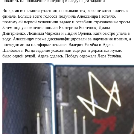
повлиять на положение соперниц в следующем задании.
Во время испытания участницы называли тех, кого не хотят видеть в
финале. Больше всего голосов получила Александра Гастелло,
поэтому ей первой усложнили задачу и ослабили страховочные тросы.
Затем под усложнение попали Екатерина Костенюк, Диана
Дмитриенко, Людмила Чиркова и Лидия Орлова. Катя быстро упала в
воду, Александру позже дисквалифицировали за нарушение правил, а
последними на платформе остались Валерия Усачёва и Адель
Шайбакова. Когда задание усложнили еще раз и держаться нужно
было одной рукой, Адель сдалась. Победу одержала Лера Усачёва.