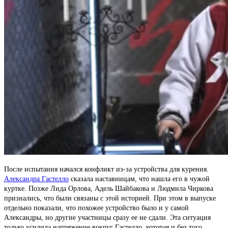
После испытания начался конфликт из-за устройства для курения.
Александра Гастелло
сказала наставницам, что нашла его в чужой
куртке. Позже Лида Орлова, Адель Шайбакова и Людмила Чиркова
признались, что были связаны с этой историей. При этом в выпуске
отдельно показали, что похожее устройство было и у самой
Александры, но другие участницы сразу ее не сдали. Эта ситуация
только усилила напряжение вокруг Гастелло, которая и без того