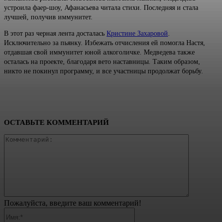
устроила фаер-шоу, Афанасьева читала стихи. Последняя и стала
лучшей, получив иммунитет.
В этот раз черная лента досталась
Кристине Захаровой
.
Исключительно за пьянку. Избежать отчисления ей помогла Настя,
отдавшая свой иммунитет юной алкоголичке. Медведева также
осталась на проекте, благодаря вето наставницы. Таким образом,
никто не покинул программу, и все участницы продолжат борьбу.
ОСТАВЬТЕ КОММЕНТАРИЙ
Коммента
Пожалуйста, введите ваш комментарий!
Имя:*