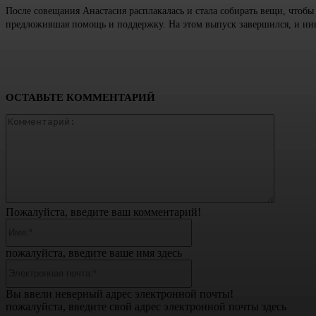
После совещания Анастасия расплакалась и стала собирать вещи, чтобы
предложившая помощь и поддержку. На этом выпуск завершился, и ник
ОСТАВЬТЕ КОММЕНТАРИЙ
Коммент
Пожалуйста, введите ваш комментарий!
Имя:*
пожалуйста, введите ваше имя здесь
Электронная
почта:*
Вы ввели неверный адрес электронной почты!
пожалуйста, введите свой адрес электронной почты здесь