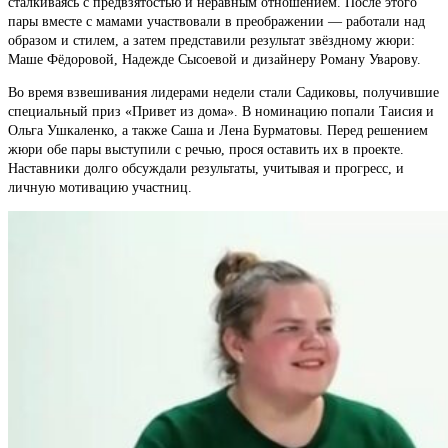
сталкиваясь с предвзятостью и неравным отношением. После этого
пары вместе с мамами участвовали в преображении — работали над
образом и стилем, а затем представили результат звёздному жюри:
Маше Фёдоровой, Надежде Сысоевой и дизайнеру Роману Уварову.
Во время взвешивания лидерами недели стали Садиковы, получившие
специальный приз «Привет из дома». В номинацию попали Таисия и
Ольга Ушкаленко, а также Саша и Лена Бурматовы. Перед решением
жюри обе пары выступили с речью, прося оставить их в проекте.
Наставники долго обсуждали результаты, учитывая и прогресс, и
личную мотивацию участниц.