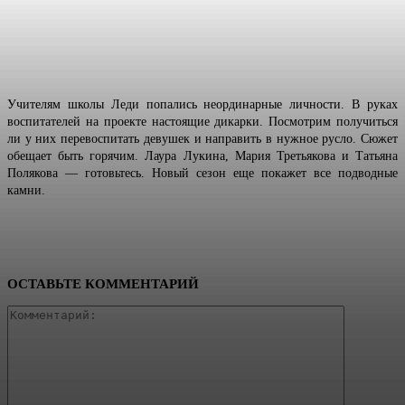
Учителям школы Леди попались неординарные личности. В руках
воспитателей на проекте настоящие дикарки. Посмотрим получиться
ли у них перевоспитать девушек и направить в нужное русло. Сюжет
обещает быть горячим. Лаура Лукина, Мария Третьякова и Татьяна
Полякова — готовьтесь. Новый сезон еще покажет все подводные
камни.
ОСТАВЬТЕ КОММЕНТАРИЙ
Коммента