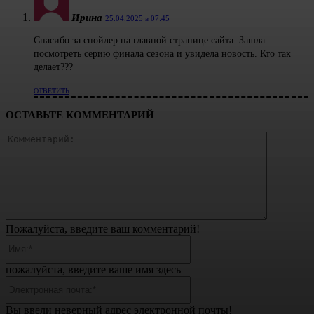
Ирина
25.04.2025 в 07:45
Спасибо за спойлер на главной странице сайта. Зашла
посмотреть серию финала сезона и увидела новость. Кто так
делает???
ОТВЕТИТЬ
ОСТАВЬТЕ КОММЕНТАРИЙ
Коммента
Пожалуйста, введите ваш комментарий!
Имя:*
пожалуйста, введите ваше имя здесь
Электронная
почта:*
Вы ввели неверный адрес электронной почты!