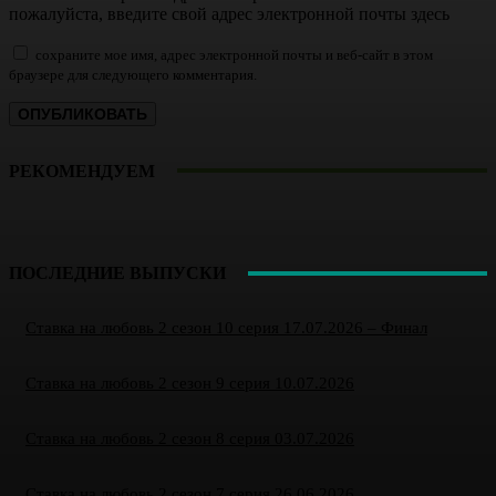
пожалуйста, введите свой адрес электронной почты здесь
сохраните мое имя, адрес электронной почты и веб-сайт в этом
браузере для следующего комментария.
РЕКОМЕНДУЕМ
ПОСЛЕДНИЕ ВЫПУСКИ
Ставка на любовь 2 сезон 10 серия 17.07.2026 – Финал
Ставка на любовь 2 сезон 9 серия 10.07.2026
Ставка на любовь 2 сезон 8 серия 03.07.2026
Ставка на любовь 2 сезон 7 серия 26.06.2026