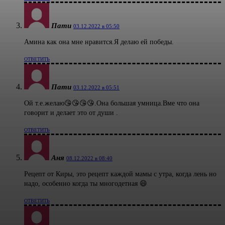
Пати
03.12.2022 в 05:50
Амина как она мне нравится.Я делаю ей победы.
ОТВЕТИТЬ
Пати
03.12.2022 в 05:51
Ой т.е.желаю😘😘😘😘.Она большая умница.Вме что она
говорит и делает это от души .
ОТВЕТИТЬ
Аня
08.12.2022 в 08:40
Рецепт от Киры, это рецепт каждой мамы с утра, когда лень но
надо, особенно когда ты многодетная 😄
ОТВЕТИТЬ