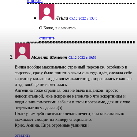
ОТВЕТИТЬ
Лейла
05.12.2022 в 13:40
О Боже, вылечитесь
ОТВЕТИТЬ
Момент Момент
02.12.2022 в 19:56
Вилка вообще максимально странный персонаж, особенно в
соцсетях, сразу было понятно зачем она туда идёт, сделала себе
картинку милашки для восьмиклассниц, скорешилась с каплан
и тд, вообще не изменилась.
Ангелина тоже странная, она не была пацанкой, просто
невоспитанной, мне искренне непонятно что эскортницы и
люди с зависимостями забыли в этой программе, для них уже
отдельные шоу сделали)))
Платку там действительно делать нечего, она максимально
выжимает эмоции на камеру специально.
Крис, Амина, Кира огромные умнички!
ОТВЕТИТЬ