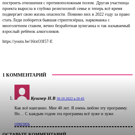
построить отношения с противоположным полом. Другая участница
проекта выросла в глубоко религиозной семье и теперь всё время
подвергает свою жизнь опасности. Помимо них в 2022 году за право
стать Леди поборется бывшая стриптизёрша, наркоманка с
многолетним стажем, вечно безработная хулиганка и так называемый
взрослый ребёнок алкоголиков.
https://youtu.be/16txO3I57-E
1 КОММЕНТАРИЙ
Кушнер Н.В
30.10.2022 в 20:45
Как всё наиганно. Мне 40 лет. Я очень люблю эту программу.
Но… С каждым годом эта программа всё хуже и хуже.
ОТВЕТИТЬ
ОСТАВЬТЕ КОММЕНТАРИЙ