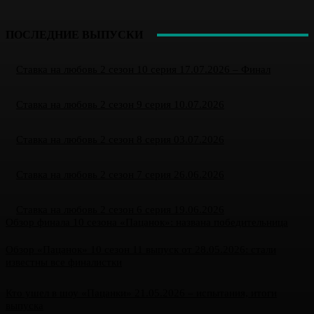
ПОСЛЕДНИЕ ВЫПУСКИ
Ставка на любовь 2 сезон 10 серия 17.07.2026 – Финал
Ставка на любовь 2 сезон 9 серия 10.07.2026
Ставка на любовь 2 сезон 8 серия 03.07.2026
Ставка на любовь 2 сезон 7 серия 26.06.2026
Ставка на любовь 2 сезон 6 серия 19.06.2026
Обзор финала 10 сезона «Пацанок»: названа победительница
Обзор «Пацанок» 10 сезон 11 выпуск от 28.05.2026: стали
известны все финалистки
Кто ушел в шоу «Пацанки» 21.05.2026 – испытания, итоги
выпуска