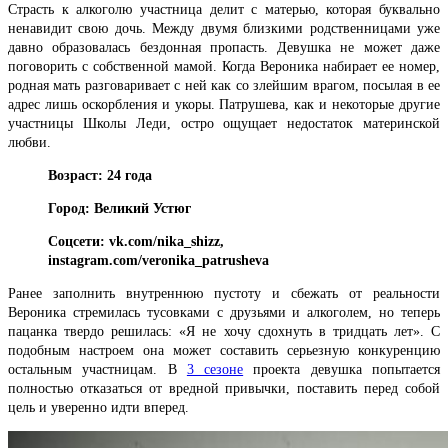
Страсть к алкоголю участница делит с матерью, которая буквально
ненавидит свою дочь. Между двумя близкими родственницами уже
давно образовалась бездонная пропасть. Девушка не может даже
поговорить с собственной мамой. Когда Вероника набирает ее номер,
родная мать разговаривает с ней как со злейшим врагом, посылая в ее
адрес лишь оскорбления и укоры. Патрушева, как и некоторые другие
участницы Школы Леди, остро ощущает недостаток материнской
любви.
Возраст: 24 года
Город: Великий Устюг
Соцсети: vk.com/nika_shizz,
instagram.com/veronika_patrusheva
Ранее заполнить внутреннюю пустоту и сбежать от реальности
Вероника стремилась тусовками с друзьями и алкоголем, но теперь
пацанка твердо решилась: «Я не хочу сдохнуть в тридцать лет». С
подобным настроем она может составить серьезную конкуренцию
остальным участницам. В
3 сезоне
проекта девушка попытается
полностью отказаться от вредной привычки, поставить перед собой
цель и уверенно идти вперед.