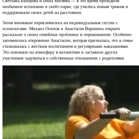
Светлана Бахирова и Инна Мосяева — в это время проходили
необычное испытание в скейт-парке, где учились новым трюкам и
поддерживали своих детей на расстоянии.
Затем внимание переключилось на индивидуальные сессии с
психологами. Михаил Осипов и Анастасия Воронина открыто
рассказали о своих семейных проблемах и переживаниях. Особенно
запомнилось откровение Анастасии, которая призналась, что в семье
сталкивалась с жёстким воспитанием и регулярными наказаниями.
Это повлияло на атмосферу в коллективе и заставило других
участников задуматься о собственных отношениях с родителями.