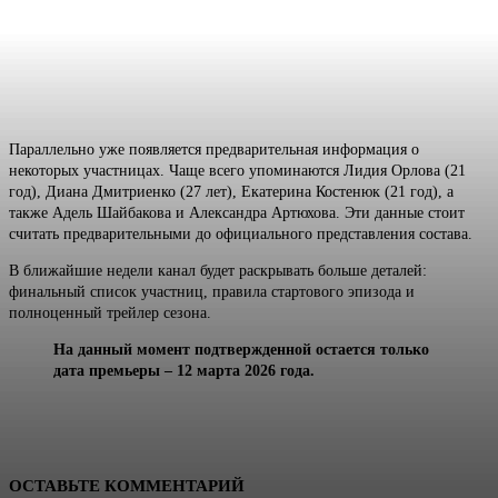
Параллельно уже появляется предварительная информация о
некоторых участницах. Чаще всего упоминаются Лидия Орлова (21
год), Диана Дмитриенко (27 лет), Екатерина Костенюк (21 год), а
также Адель Шайбакова и Александра Артюхова. Эти данные стоит
считать предварительными до официального представления состава.
В ближайшие недели канал будет раскрывать больше деталей:
финальный список участниц, правила стартового эпизода и
полноценный трейлер сезона.
На данный момент подтвержденной остается только
дата премьеры – 12 марта 2026 года.
ОСТАВЬТЕ КОММЕНТАРИЙ