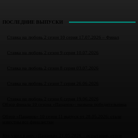
ПОСЛЕДНИЕ ВЫПУСКИ
Ставка на любовь 2 сезон 10 серия 17.07.2026 – Финал
Ставка на любовь 2 сезон 9 серия 10.07.2026
Ставка на любовь 2 сезон 8 серия 03.07.2026
Ставка на любовь 2 сезон 7 серия 26.06.2026
Ставка на любовь 2 сезон 6 серия 19.06.2026
Обзор финала 10 сезона «Пацанок»: названа победительница
Обзор «Пацанок» 10 сезон 11 выпуск от 28.05.2026: стали
известны все финалистки
Кто ушел в шоу «Пацанки» 21.05.2026 – испытания, итоги