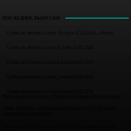
ПОСЛЕДНИЕ ВЫПУСКИ
Ставка на любовь 2 сезон 10 серия 17.07.2026 – Финал
Ставка на любовь 2 сезон 9 серия 10.07.2026
Ставка на любовь 2 сезон 8 серия 03.07.2026
Ставка на любовь 2 сезон 7 серия 26.06.2026
Ставка на любовь 2 сезон 6 серия 19.06.2026
Обзор финала 10 сезона «Пацанок»: названа победительница
Обзор «Пацанок» 10 сезон 11 выпуск от 28.05.2026: стали
известны все финалистки
Кто ушел в шоу «Пацанки» 21.05.2026 – испытания, итоги