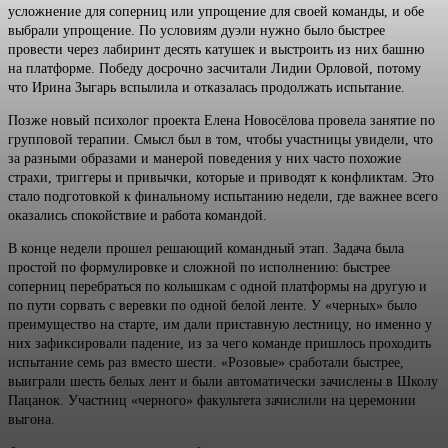
усложнение для соперниц или упрощение для своей команды, и обе
выбрали упрощение. По условиям дуэли нужно было быстрее
провести через лабиринт десять катушек и выстроить из них башню
на платформе. Победу досрочно засчитали Лидии Орловой, потому
что Ирина Зыгарь вспылила и отказалась продолжать испытание.
Позже новый психолог проекта Елена Новосёлова провела занятие по
групповой терапии. Смысл был в том, чтобы участницы увидели, что
за разными образами и манерой поведения у них часто похожие
страхи, триггеры и привычки, которые и приводят к конфликтам. Это
стало подготовкой к финальному испытанию недели, где важнее всего
оказались спокойствие и работа командой.
В конце недели прошел решающий командный этап. Задача была
простой по формулировке и сложной по исполнению: быстрее
соперниц перебраться по колышкам с одной платформы на другую и
по пути сорвать с веревки по одной белой ленте. У «черных» было
преимущество на старте, им дали приставную лестницу, но именно у
них зафиксировали падение, из за чего команде пришлось проходить
испытание семь раз вместо шести. «Розовые» сработали быстрее,
выиграли шесть белых лент и были автоматически зачислены в Школу
Пацанок. Участниц «черного» факультета зачислили на церемонии
выгона.