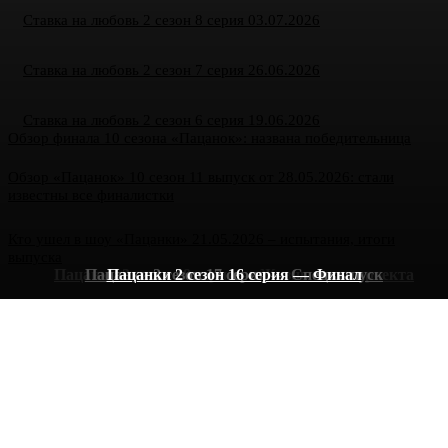
Ставка на любовь 2 сезон 8 серия 03.07.2026
Ставка на любовь 2 сезон 7 серия 26.06.2026
Ставка на любовь 2 сезон 6 серия 19.06.2026
Обзор финала 10 сезона «Пацанок»: названа победительница
Обзор «Пацанок» 10 сезон 11 выпуск от 28.05.2026: стали
известны все финалистки
Кто ушел в шоу «Пацанки» 21.05.2026 – испытания, итоги
выпуска
Пацанки 2 сезон 18 серия — Жизнь после проекта
Пацанки 2 сезон 17 серия — Спецвыпуск
Пацанки 2 сезон 16 серия — Финал