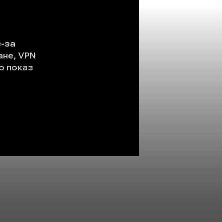
арий: