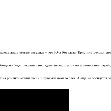
алось лишь четыре девушки – это Юля Ковалева, Кристина Белокопытов
еобходимо будет открыть свою душу перед огромным количеством людей,
т на романтический ужин и прольют немало слез. А еще не обойдётся бе