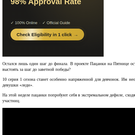
Остался лишь один шаг до финала. В проекте Пацанки на Пятнице ост
выстоять за шаг до заветной победы?
10 серия 1 сезона станет особенно напряженной для девчонок. Им н
девушки «леди».
На этой неделе пацанки попробуют себя в экстремальном дефиле, сходя
участниц.