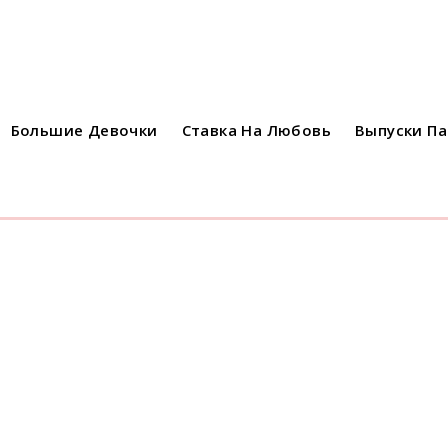
Большие Девочки
Ставка На Любовь
Выпуски П