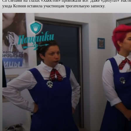
Со слезами на глазах «Хьюстон» провожали все. Даже «Депутат» Настя 
ухода Ксения оставила участницам трогательную записку.