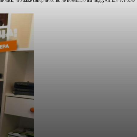
однились, что даже соперничество не помешало им подружиться. А после