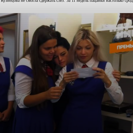
Кузнецова не смогла сдержать слез. За 11 недель пацанки настолько ср