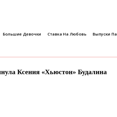
Большие Девочки
Ставка На Любовь
Выпуски П
инула Ксения «Хьюстон» Будалина