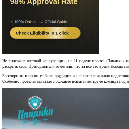
Не выдержав жесткой конкуренции, на 11 неделе проект «Пацанки» п
раскрыть себя. Преподаватели отметили, что за все это время Ксюша та
Бесспорным плюсом ее были эрудиция и неплохая школьная подготовка
Особенно провальным стало последнее испытание, где ее команда под 