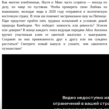
Как многие влюбленные, Настя и Маис часто ссорятся — иногда по
делу, но чаще по пустякам. Чтобы проверить свою Любовь на
выживание, молодые люди в 2020 году отправятся в экзотическую
восточную страну. В этом им поможет экстремальное шоу на Пятнице.
Паре предстоит пройти пять трудных испытаний в условиях дикой
природы Камбоджи. Что победит: нежность или ревность? Эгоизм
или доверие? В конце каждого этапа ведущая передачи Айза Анохина
вручит участникам ключ от заветной шкатулки с выигрышем.
Сохранят ли они привязанность друг к другу или им суждено
расстаться? Смотрите новый выпуск и узнаете, чем закончится
путешествие!