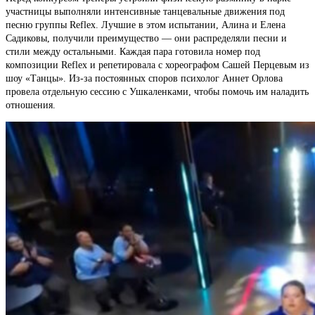
участницы выполняли интенсивные танцевальные движения под
песню группы Reflex. Лучшие в этом испытании, Алина и Елена
Садиковы, получили преимущество — они распределяли песни и
стили между остальными. Каждая пара готовила номер под
композиции Reflex и репетировала с хореографом Сашей Перцевым из
шоу «Танцы». Из-за постоянных споров психолог Аннет Орлова
провела отдельную сессию с Ушкаленками, чтобы помочь им наладить
отношения.