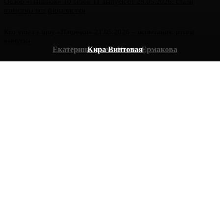
Обзор «Пацанок» 10 сезон 11 выпуск от 28.05.2026: стали
известны все финалистки
Кто ушел в шоу «Пацанки» 21.05.2026 – испытания, итоги
выпуска
Екатерина «мама Катя» Ермакова
Ольга «Моль» Французова
Кира Винтовая