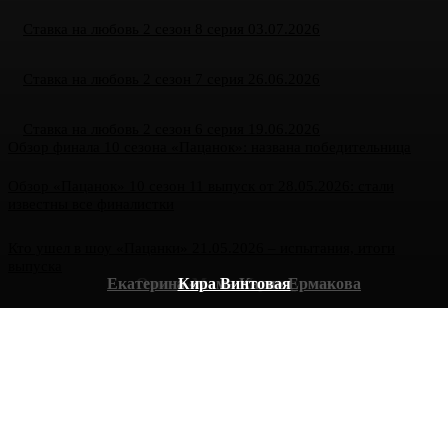
Ставка на любовь 2 сезон 8 серия 03.07.2026
Ставка на любовь 2 сезон 7 серия 26.06.2026
Ставка на любовь 2 сезон 6 серия 19.06.2026
Обзор финала 10 сезона «Пацанок»: названа победительница
Обзор «Пацанок» 10 сезон 11 выпуск от 28.05.2026: стали
известны все финалистки
Кто ушел в шоу «Пацанки» 21.05.2026 – испытания, итоги
выпуска
Екатерина «мама Катя» Ермакова
Ольга «Моль» Французова
Кира Винтовая