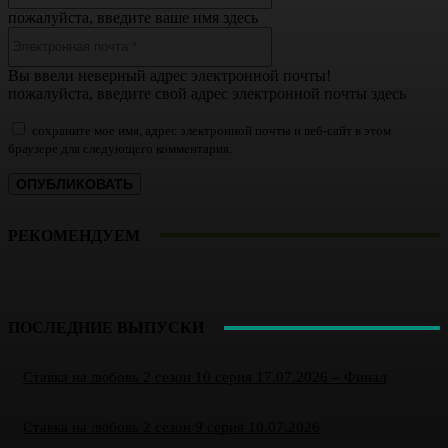
пожалуйста, введите ваше имя здесь
Электронная
почта:*
Вы ввели неверный адрес электронной почты!
пожалуйста, введите свой адрес электронной почты здесь
сохраните мое имя, адрес электронной почты и веб-сайт в этом
браузере для следующего комментария.
РЕКОМЕНДУЕМ
ПОСЛЕДНИЕ ВЫПУСКИ
Ставка на любовь 2 сезон 10 серия 17.07.2026 – Финал
Ставка на любовь 2 сезон 9 серия 10.07.2026