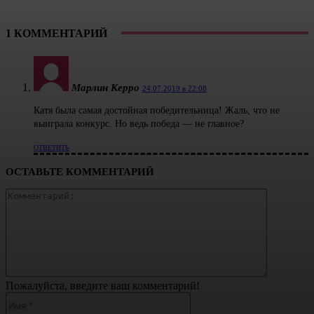
1 КОММЕНТАРИЙ
Марлин Керро
24.07.2019 в 22:08
Катя была самая достойная победительница! Жаль, что не
выиграла конкурс. Но ведь победа — не главное?
ОТВЕТИТЬ
ОСТАВЬТЕ КОММЕНТАРИЙ
Коммента
Пожалуйста, введите ваш комментарий!
Имя:*