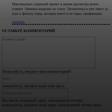
Максимально странный проект и время просмотра вечно
пляшет. Овчинка выделки не стоит. Тягомотина и уже тянут за
уши к финалу пары, которые вовсе и не пары, профанация.
ОТВЕТИТЬ
ОСТАВЬТЕ КОММЕНТАРИЙ
Коммента
Пожалуйста, введите ваш комментарий!
Имя:*
пожалуйста, введите ваше имя здесь
Электронная
почта:*
Вы ввели неверный адрес электронной почты!
пожалуйста, введите свой адрес электронной почты здесь