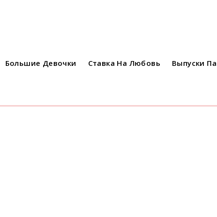
Большие Девочки
Ставка На Любовь
Выпуски П