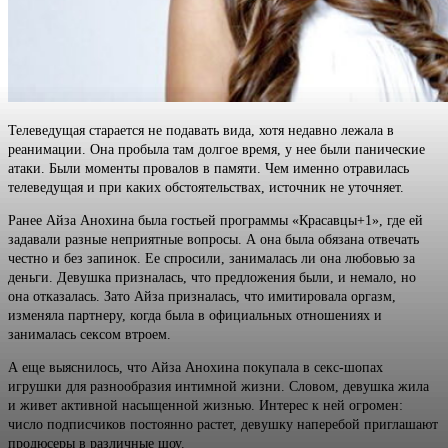
Телеведущая старается не подавать вида, хотя недавно лежала в
реанимации. Она пробыла там долгое время, у нее были панические
атаки. Были моменты провалов в памяти. Чем именно отравилась
телеведущая и при каких обстоятельствах, источник не уточняет.
Ранее Айза Анохина была гостьей программы «Красавцы+1», где ей
задавали разные неприятные вопросы. А она была обязана отвечать
честно и без запинок. Ее спросили, занималась ли она любовью за
деньги. Девушка призналась, что предложения были, и немало, но
она отказалась. Зато Айза призналась, что имитировала оргазм,
изменяла партнеру, когда была в официальных отношениях и
занималась сексом втроем.
А еще выяснилось, что Айза Анохина покупала в секс-шопах
игрушки для разнообразия интимной жизни. Словом, девушка жила
и живет активной насыщенной жизнью. Интерес к ней огромен:
число подписчиков постоянно растет, девушку наперебой приглашают
продюсеры в различные шоу.