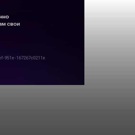
арий: