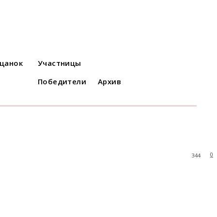
ацанок
Участницы
Победители
Архив
0
344