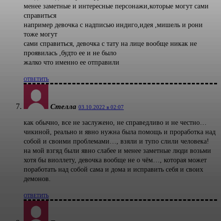
менее заметные и интересные персонажи,которые могут сами
справиться
например девочка с надписью индиго,идея ,мишель и рони
тоже могут
сами справиться, девочка с тату на лице вообще никак не
проявилась ,будто ее и не было
жалко что именно ее отправили
ОТВЕТИТЬ
Стелла
03.10.2022 в 02:07
как обычно, все не заслужено, не справедливо и не честно…
чикиной, реально и явно нужна была помощь и проработка над
собой и своими проблемами…, взяли и тупо слили человека!
на мой взгяд были явно слабее и менее заметные люди возьми
хотя бы виоллету, девочка вообще не о чём…, которая может
поработать над собой сама и дома и исправить себя и своих
демонов.
ОТВЕТИТЬ