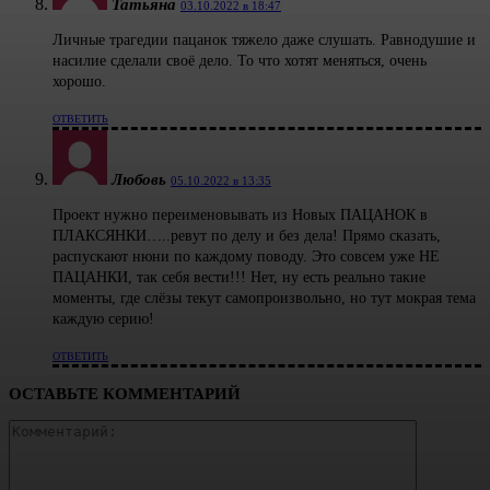
Татьяна
03.10.2022 в 18:47
Личные трагедии пацанок тяжело даже слушать. Равнодушие и
насилие сделали своё дело. То что хотят меняться, очень
хорошо.
ОТВЕТИТЬ
Любовь
05.10.2022 в 13:35
Проект нужно переименовывать из Новых ПАЦАНОК в
ПЛАКСЯНКИ…..ревут по делу и без дела! Прямо сказать,
распускают нюни по каждому поводу. Это совсем уже НЕ
ПАЦАНКИ, так себя вести!!! Нет, ну есть реально такие
моменты, где слёзы текут самопроизвольно, но тут мокрая тема
каждую серию!
ОТВЕТИТЬ
ОСТАВЬТЕ КОММЕНТАРИЙ
Коммента